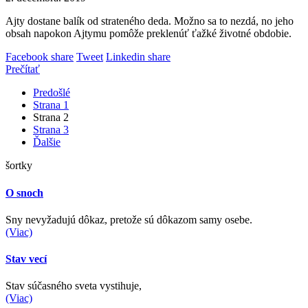
Ajty dostane balík od strateného deda. Možno sa to nezdá, no jeho
obsah napokon Ajtymu pomôže preklenúť ťažké životné obdobie.
Facebook share
Tweet
Linkedin share
Prečítať
Predošlé
Strana
1
Strana
2
Strana
3
Ďalšie
šortky
O snoch
Sny nevyžadujú dôkaz, pretože sú dôkazom samy osebe.
(Viac)
Stav vecí
Stav súčasného sveta vystihuje,
(Viac)