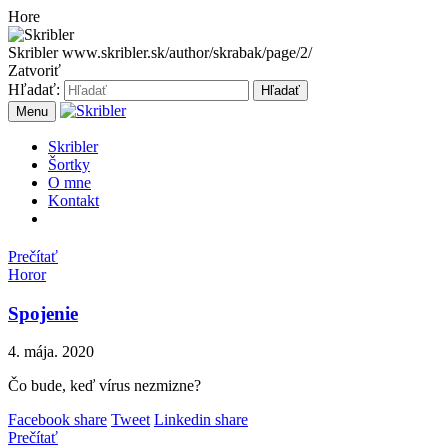
Hore
Skribler
www.skribler.sk/author/skrabak/page/2/
Zatvoriť
Hľadať:
Hľadať
Menu
Skribler
Šortky
O mne
Kontakt
Prečítať
Horor
Spojenie
4. mája. 2020
Čo bude, keď vírus nezmizne?
Facebook share
Tweet
Linkedin share
Prečítať