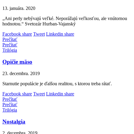
13. januára. 2020
„Ani perly nebývajú veľké. Neporážajú veľkosťou, ale vnútornou
hodnotou.“ Svetozár Hurban-Vajanský
Facebook share
Tweet
Linkedin share
Prečítať
Prečítať
Trilógia
Opičie mäso
23. decembra. 2019
Starnutie populácie je ďalšou realitou, s ktorou treba rátať.
Facebook share
Tweet
Linkedin share
Prečítať
Prečítať
Trilógia
Nostalgia
2. decembra. 2019