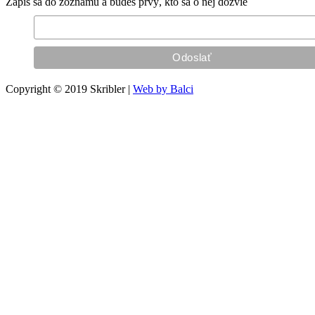
Zapíš sa do zoznamu a budeš prvý, kto sa o nej dozvie
Copyright © 2019 Skribler |
Web by Balci