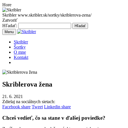
Hore
Skribler
www.skribler.sk/sortky/skriblerova-zena/
Zatvoriť
Hľadať:
Hľadať
Menu
Skribler
Šortky
O mne
Kontakt
Skriblerova žena
21. 6. 2021
Zdielaj na sociálnych sietach:
Facebook share
Tweet
Linkedin share
Chceš vedieť, čo sa stane v ďalšej poviedke?