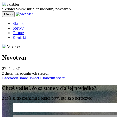
Skribler
www.skribler.sk/sortky/novotvar/
Menu
Skribler
Šortky
O mne
Kontakt
Novotvar
27. 4. 2021
Zdielaj na sociálnych sietach:
Facebook share
Tweet
Linkedin share
Chceš vedieť, čo sa stane v ďalšej poviedke?
Zapíš sa do zoznamu a budeš prvý, kto sa o nej dozvie