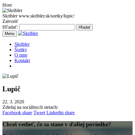
Hore
Skribler
www.skribler.sk/sortky/lupic/
Zatvoriť
Hľadať:
Hľadať
Menu
Skribler
Šortky
O mne
Kontakt
Lupič
22. 3. 2020
Zdielaj na sociálnych sietach:
Facebook share
Tweet
Linkedin share
Chceš vedieť, čo sa stane v ďalšej poviedke?